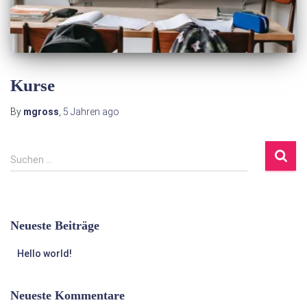
Kurse
By
mgross
,
5 Jahren
ago
S
Suchen …
u
c
h
e
Neueste Beiträge
n
n
Hello world!
a
c
h
Neueste Kommentare
: